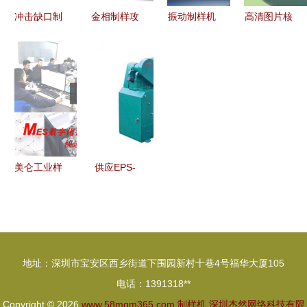
冲击缺口制
金相制样攻
振动制样机
高清图片核
样机 精准
略 四招助
报价与厂家
心技术揭秘
制样的利器
你轻松搞定
选择指南
光学制样与
试样
现代设备保
障影像极致
清晰
美仑工业样
供应EPS-
机 以匠心
1/8型颚式
对接未来
破碎缩分联
——2021
合制样机_
上海国际车
机械及行业
地址：深圳市宝安区西乡街道下围园新村十巷4号福华大厦105
展高光时刻
设备_世界
电话：1391318**
工厂网中国
Copyright © 2026
www.58mgm365.com
制样机
深圳杰然网络科技有限