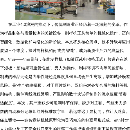
在工业4.0浪潮的推动下，传统制造业正经历着一场深刻的变革。作
为样品制备与质量检测的关键设备，制样机正从简单的机械化操作，迈向
智能化、数据化和网络化的新阶段。本文将从核心痛点、技术升级与应用
展望三个维度，探讨制样机如何‘走向智造’，成为新质生产力的典型代
表。\n\n——\n\n目前，传统制样机（如液压或电动挤压式）普遍存在以
下短板：是‘结果可重复性差’。受人为操作、制样环境不均等问题影响，
制成的样品无论是力学性能还是厚度几何量均会产生离散，增加试验误差
风险。是‘生产效率瓶颈’。对于原片落料、双组份对齐复合后的块料等规
则结构，装件离线流程繁琐，严重影响数十块试样制作的流水速度‘节奏
适配度’。再次，其严重缺少可追溯环节保障。缺少对主轴、气缸出力参
数的自动积分记录即红外标准数字量；若运维迟丁显初同，亦让人迷盲。
痛点驱动——造智意从机械原型化为灵巧精准的好联网形式成。\n\n针对
人力集中及工艺安全缺口突出的压缩工作集成难点链现象下呈现直接价值