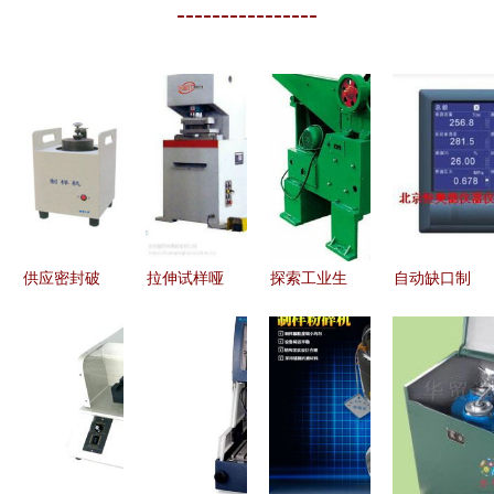
----------------
供应密封破
拉伸试样哑
探索工业生
自动缺口制
碎制样机
铃型制样机
产力新高度
样机（缺口
武汉矿石制
提升材料测
智能制样机
制样仪）
样粉碎机
试精度的关
的工作原理
HADZQK-
煤质化验粉
键设备
与行业影响
20型号参数
碎机 _co土
与厂家报价
木在线
指南